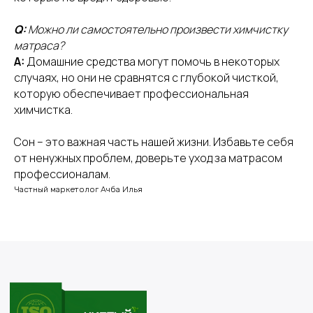
Уборка квартиры
Q:
Можно ли самостоятельно произвести химчистку
Генеральная уборка
матраса?
Мытьё окон
A:
Домашние средства могут помочь в некоторых
Генеральная уборка дома, коттеджа
случаях, но они не сравнятся с глубокой чисткой,
которую обеспечивает профессиональная
Уборка промышленных помещений
химчистка.
Уборка после мероприятий
Уборка после ремонта
Сон – это важная часть нашей жизни. Избавьте себя
Уборка влажная
от ненужных проблем, доверьте уход за матрасом
Уборка заезд /выезд
профессионалам.
Уборка офисов
Частный маркетолог Ачба Илья
Уборка медицинских помещений
Уборка после смерти/пожара/потопа
Мытье фасадов витражей
ХИМЧИСТКА
Химчистка мягкой мебели