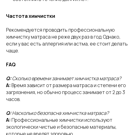
Частота химчистки
Контактный телефон
+7 (931) 576-92-62
Рекомендуется проводить профессиональную
+7 (964) 327-67-77
химчистку матраса не реже двух раз в год. Однако,
если у вас есть аллергия или астма, ее стоит делать
Email
чаще.
kliningsosnovo@mail.ru
FAQ
Адрес
Офис:
п. Сосново, ул. Октябрьская, д. 4
Q:
Сколько времени занимает химчистка матраса?
Производство прачечной:
п. Сосново,
ул. Механизаторов, д. 7
A:
Время зависит от размера матраса и степени его
загрязнения, но обычно процесс занимает от 2 до 3
Мессенджеры
часов.
Q:
Насколько безопасна химчистка матраса?
A:
Профессиональные химчистки используют
экологически чистые и безопасные материалы,
КЛИНИНГ
которые не вредят здоровью.