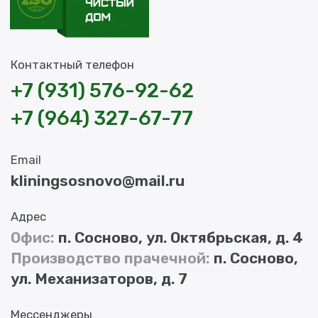
Химчистка дивана
Химчистка матраса
Химчистка ковра
ПРАЧЕЧНАЯ
Стирка спецодежды
Стирка фасонного белья
РАЗНОЕ
Юридическим лицам
Акции
Портфолио
Цены
Блог
Отзывы
О нас
Частые вопросы